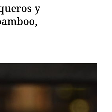
queros y
 bamboo,